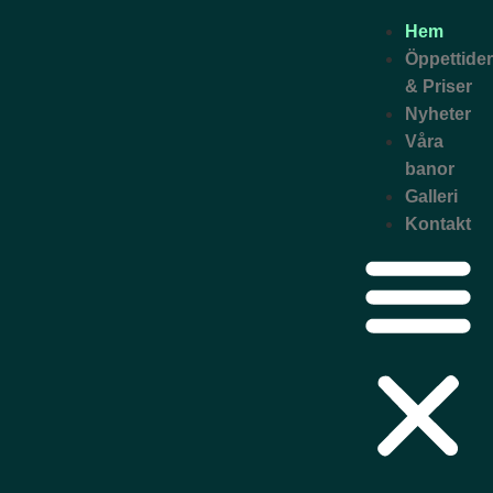
Hem
Öppettider
& Priser
Nyheter
Våra
banor
Galleri
Kontakt